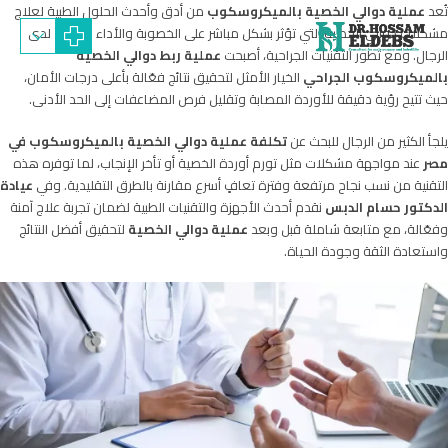
تُعد
عملية دوالي الخصية بالميكروسكوب
من أدق وأحدث الحلول الطبية لعلاج
مشكلات دوالي الخصية التي تؤثر بشكل مباشر على الخصوبة والأداء الجنسي لدى
الرجال. ومع تطور التقنيات الجراحية، أصبحت
عملية ربط دوالي الخصية
بالميكروسكوب الجراحي
الخيار الأمثل لتحقيق نتائج فعّالة بأعلى درجات الأمان،
حيث تتيح رؤية دقيقة للأوردة المصابة وتقليل فرص المضاعفات إلى الحد الأدنى.
يلجأ الكثير من الرجال للبحث عن
تكلفة عملية دوالي الخصية بالميكروسكوب في
مصر
عند مواجهة مشكلات مثل تورم أوردة الخصية أو تأخر الإنجاب، لما توفره هذه
التقنية من نسب نجاح مرتفعة وفترة تعافٍ أسرع مقارنة بالطرق التقليدية. وفي
عيادة
الدكتور حسام الدبس
نقدم أحدث الأجهزة و
التقنيات الطبية
لضمان تجربة علاج آمنة
وفعّالة، مع متابعة شاملة قبل وبعد
عملية دوالي الخصية
لتحقيق أفضل النتائج
واستعادة الثقة وجودة الحياة.