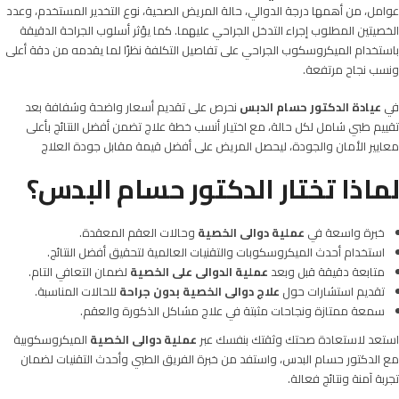
عوامل، من أهمها درجة الدوالي، حالة المريض الصحية، نوع التخدير المستخدم، وعدد
الخصيتين المطلوب إجراء التدخل الجراحي عليهما. كما يؤثر أسلوب الجراحة الدقيقة
باستخدام الميكروسكوب الجراحي على تفاصيل التكلفة نظرًا لما يقدمه من دقة أعلى
ونسب نجاح مرتفعة.
في
عيادة الدكتور حسام الدبس
نحرص على تقديم أسعار واضحة وشفافة بعد
تقييم طبي شامل لكل حالة، مع اختيار أنسب خطة علاج تضمن أفضل النتائج بأعلى
معايير الأمان والجودة، ليحصل المريض على أفضل قيمة مقابل جودة العلاج
لماذا تختار الدكتور حسام البدس؟
خبرة واسعة في
عملية
دوالى الخصية
وحالات العقم المعقدة.
استخدام أحدث الميكروسكوبات والتقنيات العالمية لتحقيق أفضل النتائج.
متابعة دقيقة قبل وبعد
عملية الدوالى على الخصية
لضمان التعافي التام.
تقديم استشارات حول
علاج دوالى الخصية بدون جراحة
للحالات المناسبة.
سمعة ممتازة ونجاحات مثبتة في علاج مشاكل الذكورة والعقم.
استعد لاستعادة صحتك وثقتك بنفسك عبر
عملية دوالى الخصية
الميكروسكوبية
مع الدكتور حسام البدس، و
استفد من خبرة الفريق الطبي
وأحدث التقنيات لضمان
تجربة آمنة ونتائج فعالة.