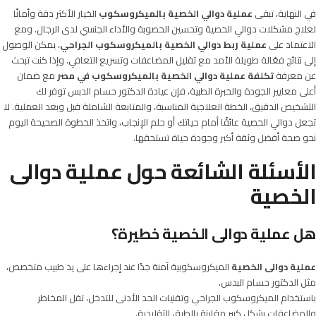
في النهاية، تبقى
عملية دوالي الخصية
بالميكروسكوب
الخيار الأكثر دقة وأمانًا
لعلاج مشكلات دوالي الخصية وتحسين الخصوبة والأداء الجنسي لدى الرجال. ومع
الاعتماد على
عملية ربط دوالي الخصية بالميكروسكوب الجراحي
، يمكن الوصول
إلى نتائج فعّالة طويلة الأمد مع تقليل المضاعفات وتسريع التعافي. وإذا كنت تبحث
عن معرفة
تكلفة عملية دوالي الخصية بالميكروسكوب
في مصر
مع ضمان
أعلى معايير الجودة والخبرة الطبية، فإن عيادة الدكتور حسام الدبس توفر لك
التشخيص الدقيق، الخطة العلاجية المناسبة، والمتابعة الشاملة قبل وبعد العملية. لا
تجعل دوالي الخصية عائقًا أمام حياتك أو حلم الإنجاب، واتخذ الخطوة الصحيحة اليوم
نحو صحة أفضل وثقة أكبر وجودة حياة تستحقها.
الأسئلة الشائعة حول عملية دوالى
الخصية
هل عملية دوالى الخصية خطيرة؟
عملية دوالى الخصية
الميكروسكوبية آمنة جدًا عند إجراءها على يد طبيب متخصص،
مثل الدكتور حسام البدس.
باستخدام الميكروسكوب الجراحي وتقنيات الحد الأدنى للتدخل، تقل المخاطر
والمضاعفات بشكل كبير مقارنة بالطرق التقليدية.