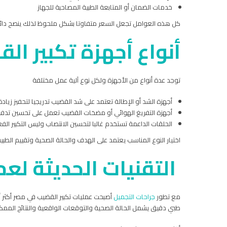
خدمات الضمان أو المتابعة الطبية المصاحبة للجهاز
كل هذه العوامل تجعل السعر متفاوتا بشكل ملحوظ لذلك ينصح دائما
أنواع أجهزة تكبير ا
توجد عدة أنواع من الأجهزة ولكل نوع آلية عمل مختلفة
أجهزة الشد أو الإطالة تعتمد على شد القضيب تدريجيا لتحفيز زيا
أجهزة التفريغ الهوائي أو مضخات القضيب تعمل على تحسين تدف
الحلقات الداعمة تستخدم غالبا لتحسين الانتصاب وليس التكبير ال
اختيار النوع المناسب يعتمد على الهدف والحالة الصحية وتقييم الط
التقنيات الحديثة لع
مع تطور
جراحات التجميل
أصبحت عمليات تكبير القضيب في مصر أكثر أما
طبي دقيق يشمل الحالة الصحية والتوقعات الواقعية والنتائج الممك