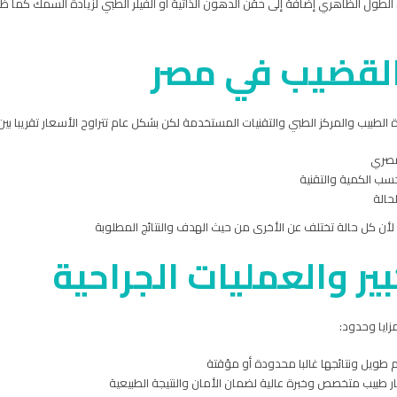
لطول الظاهري إضافة إلى حقن الدهون الذاتية أو الفيلر الطبي لزيادة السمك كما ظهرت
 القضيب في مصر
لطبيب والمركز الطبي والتقنيات المستخدمة لكن بشكل عام تتراوح الأسعار تقريبا بين
 لأن كل حالة تختلف عن الأخرى من حيث الهدف والنتائج المطلوبة
ير والعمليات الجراحية
مزايا وحدود:
م طويل ونتائجها غالبا محدودة أو مؤقتة
يار طبيب متخصص وخبرة عالية لضمان الأمان والنتيجة الطبيعية