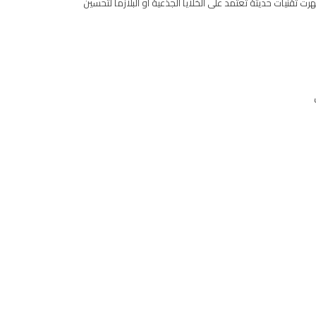
 تقنيات حديثة تعتمد على الخلايا الجذعية أو البلازما لتحسين