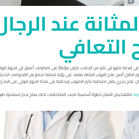
لمثانة عند الرج
 التعافي
في البداية لكنها في كثير من الحالات تكون مؤشرًا على اضطرابات أعمق في الجهاز الب
الطبي أصبح علاج التهاب المثانة يعتمد على رؤية شاملة تجمع بين الفحوصات الحديث
علاج جذري يقلل احتمالية تكرار الالتهاب ويحافظ على صحة الجهاز البولي على المدى
لية
فالتشخيص المبكر خطوة أساسية لتجنب المضاعفات لذلك ينصح بحجز استشارة ط