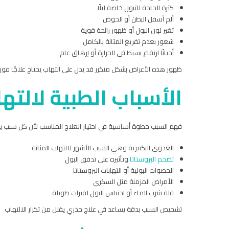
كثرة الحاجة للتبول خاصة ليلًا
ألم أسفل البطن أو الحوض
تغير لون البول أو ظهور رائحة قوية
شعور بعدم تفريغ المثانة بالكامل
أحيانًا ارتفاع بسيط في الحرارة أو إرهاق عام
ظهور هذه الأعراض بشكل متكرر قد يدل على التهاب يحتاج علاجًا فوري
الأسباب الطبية لالتها
فهم السبب خطوة أساسية في اختيار العلاج المناسب لأن كل سبب ي
العدوى البكتيرية وهي السبب الأشهر لالتهاب المثانة
تضخم البروستاتا
وتأثيره على تدفق البول
الحصوات البولية أو التهابات البروستاتا
الأمراض المزمنة مثل السكري
قلة شرب الماء أو احتباس البول لفترات طويلة
تشخيص السبب بدقة يساعد في علاج جذري يقلل من تكرار الالتهاب