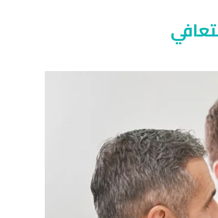
لتعافي