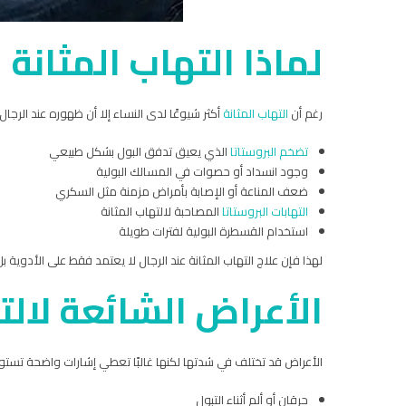
لماذا التهاب المثانة ع
رغم أن
التهاب المثانة
أكثر شيوعًا لدى النساء إلا أن ظهوره عند الرجال 
تضخم البروستاتا
الذي يعيق تدفق البول بشكل طبيعي
وجود انسداد أو حصوات في المسالك البولية
ضعف المناعة أو الإصابة بأمراض مزمنة مثل السكري
التهابات البروستاتا
المصاحبة لالتهاب المثانة
استخدام القسطرة البولية لفترات طويلة
لهذا فإن علاج التهاب المثانة عند الرجال لا يعتمد فقط على الأدوي
الأعراض الشائعة لالته
الأعراض قد تختلف في شدتها لكنها غالبًا تعطي إشارات واضحة تست
حرقان أو ألم أثناء التبول