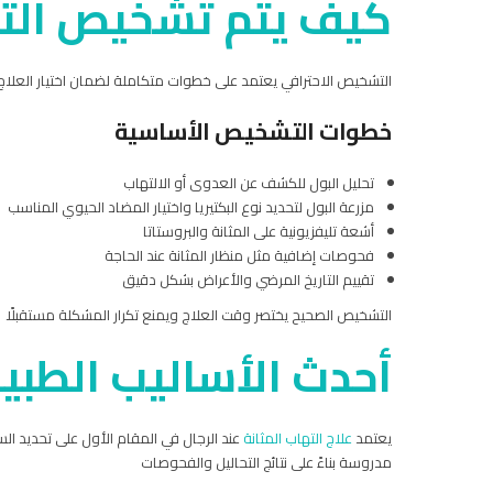
كيف يتم تشخيص التها
التشخيص الاحترافي يعتمد على خطوات متكاملة لضمان اختيار العلاج
خطوات التشخيص الأساسية
تحليل البول للكشف عن العدوى أو الالتهاب
مزرعة البول لتحديد نوع البكتيريا واختيار المضاد الحيوي المناسب
أشعة تليفزيونية على المثانة والبروستاتا
فحوصات إضافية مثل منظار المثانة عند الحاجة
تقييم التاريخ المرضي والأعراض بشكل دقيق
التشخيص الصحيح يختصر وقت العلاج ويمنع تكرار المشكلة مستقبلًا
أحدث الأساليب الطبية
يعتمد
علاج التهاب المثانة
عند الرجال في المقام الأول على تحديد الس
مدروسة بناءً على نتائج التحاليل والفحوصات