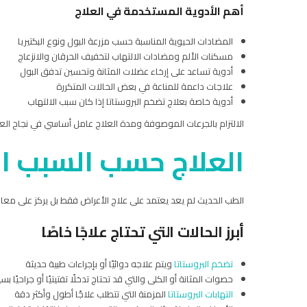
أهم الأدوية المستخدمة في العلاج
المضادات الحيوية المناسبة حسب مزرعة البول ونوع البكتيريا
مسكنات الألم ومضادات الالتهاب لتخفيف الحرقان والانزعاج
أدوية تساعد على إرخاء عضلات المثانة وتحسين تدفق البول
علاجات داعمة للمناعة في بعض الحالات المتكررة
أدوية خاصة بعلاج تضخم البروستاتا إذا كان سبب الالتهاب
الالتزام بالجرعات الموصوفة ومدة العلاج عامل أساسي في نجاح العلا
العلاج حسب السبب ا
الطب الحديث لم يعد يعتمد على علاج الأعراض فقط بل يركز على معالجة
أبرز الحالات التي تحتاج علاجًا خاصًا
تضخم البروستاتا
ويتم علاجه دوائيًا أو بإجراءات طبية حديثة
حصوات المثانة أو الكلى والتي قد تحتاج تدخلًا تفتيتيًا أو جراحيًا بسي
التهابات البروستاتا
المزمنة التي تتطلب علاجًا أطول وأكثر دقة