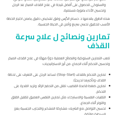
والسلوكي للحصول على أفضل نتيجة في علاج القذف المبكر عند الرجل
وتحسين الأداء بصورة مستمرة.
هذه الطرق يقدمها د. حسام الدِّبِس وفق تشخيص دقيق يضمن اختيار الخطة
الأنسب لتحقيق تحسن سريع وآمن في الحياة الجنسية.
تمارين ونصائح ل علاج سرعة
القذف
تلعب التمارين السلوكية والنصائح العملية دورًا مهمًا في علاج القذف المبكر
وتحسين التحكم أثناء الجماع. من أبرز الاستراتيجيات:
تمارين التحكم بالقذف (Stop-Start): تساعد الرجل على التعرف على لحظة
القذف وتأخيرها تدريجيًا.
تمارين ضغط قاعدة القضيب: تقلل من التحفيز الزائد وتزيد القدرة على
التحكم.
التقنيات النفسية والاسترخاء: مثل تمارين التنفس العميق لتقليل القلق
والتوتر أثناء الجماع.
تحسين التواصل مع الشريك: مشاركة المشاعر والتجارب الجنسية يعزز
السيطرة والثقة.