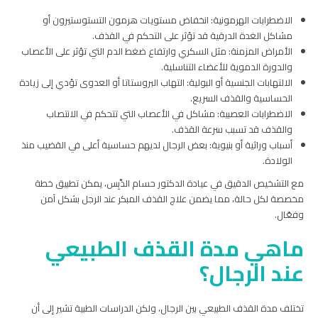
الاضطرابات الهرمونية: انخفاض مستويات هرمون التستوستيرون أو
مشاكل الغدة الدرقية قد تؤثر على التحكم في القذف.
الأمراض المزمنة: مثل السكري وارتفاع ضغط الدم التي تؤثر على الأعصاب
والدورة الدموية للأعضاء التناسلية.
الالتهابات الجنسية أو البولية: التهاب البروستاتا أو العدوى تؤدي إلى زيادة
الحساسية والقذف السريع.
الاضطرابات العصبية: مشاكل في الأعصاب التي تتحكم في الانتصاب
والقذف قد تسبب سرعة القذف.
أسباب وراثية أو بنيوية: بعض الرجال لديهم حساسية أعلى في القضيب منذ
الولادة.
مع التشخيص الدقيق في عيادة الدكتور حسام الدِّبِس، يمكن تطبيق خطة
مخصصة لكل حالة، مما يضمن علاج القذف المبكر عند الرجل بشكل آمن
وفعّال.
ماهي مدة القذف الطبيعي
عند الرجال؟
تختلف مدة القذف الطبيعي بين الرجال، ولكن الدراسات الطبية تشير إلى أن