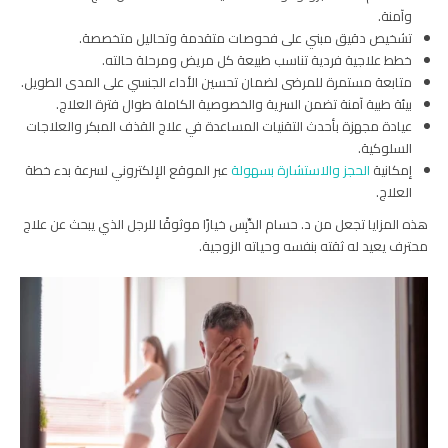
وآمنة.
تشخيص دقيق مبني على فحوصات متقدمة وتحاليل متخصصة.
خطط علاجية فردية تناسب طبيعة كل مريض ومرحلة حالته.
متابعة مستمرة للمرضى لضمان تحسين الأداء الجنسي على المدى الطويل.
بيئة طبية آمنة تضمن السرية والخصوصية الكاملة طوال فترة العلاج.
عيادة مجهزة بأحدث التقنيات المساعدة في علاج القذف المبكر والعلاجات
السلوكية.
إمكانية
الحجز والاستشارة بسهولة
عبر الموقع الإلكتروني لسرعة بدء خطة
العلاج.
هذه المزايا تجعل من د. حسام الدِّبِس خيارًا موثوقًا للرجل الذي يبحث عن علاج
محترف يعيد له ثقته بنفسه وحياته الزوجية.