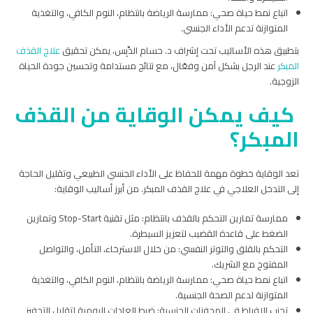
اتباع نمط حياة صحي: ممارسة الرياضة بانتظام، النوم الكافي، والتغذية
المتوازنة تدعم الأداء الجنسي.
بتطبيق هذه الأساليب تحت إشراف د. حسام الدِّبِس، يمكن تحقيق
علاج القذف
المبكر
عند الرجل بشكل آمن وفعّال، مع نتائج مستدامة وتحسين جودة الحياة
الزوجية.
كيف يمكن الوقاية من القذف
المبكر؟
تعد الوقاية خطوة مهمة للحفاظ على الأداء الجنسي الطبيعي وتقليل الحاجة
إلى التدخل العلاجي في علاج القذف المبكر. من أبرز أساليب الوقاية:
ممارسة تمارين التحكم بالقذف بانتظام: مثل تقنية Stop-Start وتمارين
الضغط على قاعدة القضيب لتعزيز السيطرة.
التحكم بالقلق والتوتر النفسي: من خلال الاسترخاء، التأمل، والتواصل
المفتوح مع الشريك.
اتباع نمط حياة صحي: ممارسة الرياضة بانتظام، النوم الكافي، والتغذية
المتوازنة لدعم الصحة الجنسية.
تجنب الإفراط في المحفزات الجنسية: ضبط العادات اليومية لتقليل التحفيز