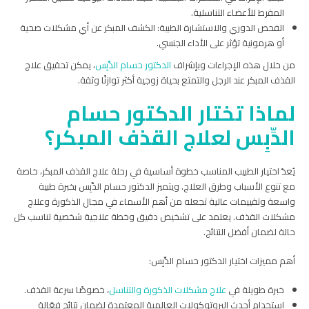
المفرط للأعضاء التناسلية.
الفحص الدوري والاستشارة الطبية: الكشف المبكر عن أي مشكلات صحية
أو هرمونية تؤثر على الأداء الجنسي.
من خلال هذه الإجراءات وبإشراف
الدكتور حسام الدِّبِس
، يمكن تحقيق علاج
القذف المبكر عند الرجل والتمتع بحياة زوجية أكثر توازنًا وثقة.
لماذا تختار الدكتور حسام
الدِّبِس لعلاج القذف المبكر؟
يُعدّ اختيار الطبيب المناسب خطوة أساسية في رحلة علاج القذف المبكر، خاصة
مع تنوع الأسباب وطرق العلاج. ويتميز الدكتور حسام الدِّبِس بخبرة طبية
واسعة وتقييمات عالية تجعله من أهم الأسماء في مجال الذكورة وعلاج
مشكلات القذف. يعتمد على تشخيص دقيق وخطة علاجية شخصية تناسب كل
حالة لضمان أفضل النتائج.
أهم مميزات اختيار الدكتور حسام الدِّبِس:
خبرة طويلة في
علاج مشكلات الذكورة والتناسل
، خصوصًا سرعة القذف.
استخدام أحدث البروتوكولات العالمية المعتمدة لضمان نتائج فعّالة