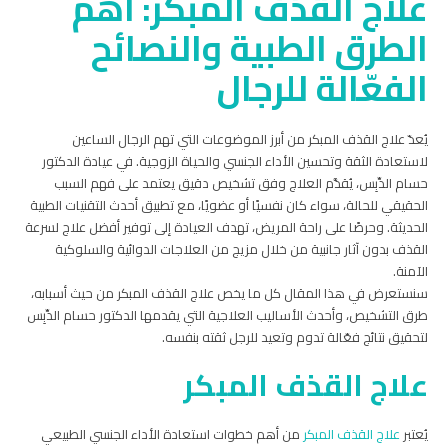
علاج القذف المبكر: أهم
الطرق الطبية والنصائح
الفعّالة للرجال
يُعدّ علاج القذف المبكر من أبرز الموضوعات التي تهم الرجال الساعين
لاستعادة الثقة وتحسين الأداء الجنسي والحياة الزوجية. في عيادة الدكتور
حسام الدِّبِس، يُقدَّم العلاج وفق تشخيص دقيق يعتمد على فهم السبب
الحقيقي للحالة، سواء كان نفسيًا أو عضويًا، مع تطبيق أحدث التقنيات الطبية
الحديثة. وحرصًا على راحة المريض، تهدف العيادة إلى توفير أفضل علاج لسرعة
القذف بدون آثار جانبية من خلال مزيج من العلاجات الدوائية والسلوكية
الآمنة.
سنستعرض في هذا المقال كل ما يخص علاج القذف المبكر من حيث أسبابه،
طرق التشخيص
، وأحدث الأساليب العلاجية التي يقدمها
الدكتور حسام الدِّبِس
لتحقيق نتائج فعّالة تدوم وتعيد للرجل ثقته بنفسه.
علاج القذف المبكر
يُعتبر
علاج القذف المبكر
من أهم خطوات استعادة الأداء الجنسي الطبيعي