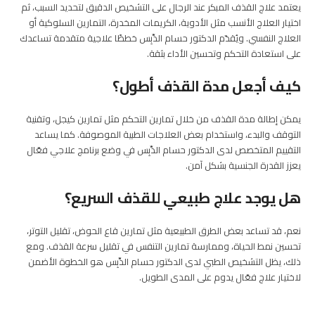
يعتمد علاج القذف المبكر عند الرجال على التشخيص الدقيق لتحديد السبب، ثم
اختيار العلاج الأنسب مثل الأدوية، الكريمات المخدرة، التمارين السلوكية أو
العلاج النفسي. ويُقدّم الدكتور حسام الدِّبِس خططًا علاجية متقدمة تساعدك
على استعادة التحكم وتحسين الأداء بثقة.
كيف أجعل مدة القذف أطول؟
يمكن إطالة مدة القذف من خلال تمارين التحكم مثل تمارين كيجل، وتقنية
التوقف والبدء، واستخدام بعض العلاجات الطبية الموصوفة. كما يساعد
التقييم المتخصص لدى الدكتور حسام الدِّبِس في وضع برنامج علاجي فعّال
يعزز القدرة الجنسية بشكل آمن.
هل يوجد علاج طبيعي للقذف السريع؟
نعم، قد تساعد بعض الطرق الطبيعية مثل تمارين قاع الحوض، تقليل التوتر،
تحسين نمط الحياة، وممارسة تمارين التنفس في تقليل سرعة القذف. ومع
ذلك، يظل التشخيص الطبي لدى الدكتور حسام الدِّبِس هو الخطوة الأضمن
لاختيار علاج فعّال يدوم على المدى الطويل.