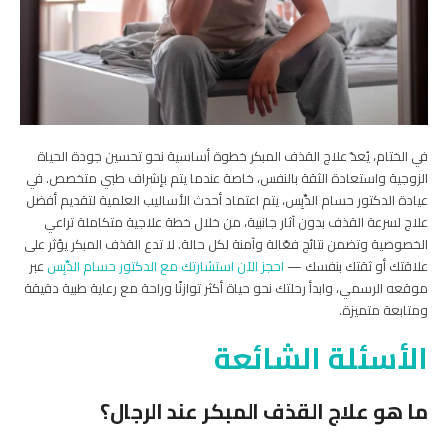
في الختام، يُعدّ علاج القذف المبكر خطوة أساسية نحو تحسين جودة الحياة
الزوجية واستعادة الثقة بالنفس، خاصة عندما يتم بإشراف طبي متخصص. في
عيادة الدكتور حسام الدِّبِس، يتم اعتماد أحدث الأساليب العلمية لتقديم أفضل
علاج لسرعة القذف بدون آثار جانبية، من خلال خطة علاجية متكاملة تراعي
الخصوصية وتضمن نتائج فعّالة وآمنة لكل حالة. لا تدع القذف المبكر يؤثر على
علاقتك أو ثقتك بنفسك —
احجز الآن استشارتك مع الدكتور حسام الدِّبِس
عبر
موقعه الرسمي، وابدأ رحلتك نحو حياة أكثر توازنًا وراحة مع رعاية طبية دقيقة
ومتابعة متميزة.
الأسئلة الشائعة
ما هو علاج القذف المبكر عند الرجال؟