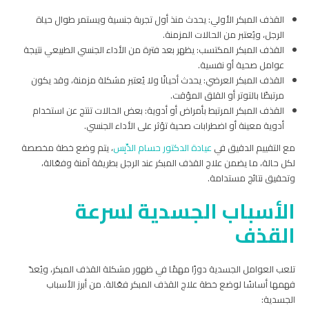
القذف المبكر الأولي: يحدث منذ أول تجربة جنسية ويستمر طوال حياة
الرجل، ويُعتبر من الحالات المزمنة.
القذف المبكر المكتسب: يظهر بعد فترة من الأداء الجنسي الطبيعي نتيجة
عوامل صحية أو نفسية.
القذف المبكر العرضي: يحدث أحيانًا ولا يُعتبر مشكلة مزمنة، وقد يكون
مرتبطًا بالتوتر أو القلق المؤقت.
القذف المبكر المرتبط بأمراض أو أدوية: بعض الحالات تنتج عن استخدام
أدوية معينة أو اضطرابات صحية تؤثر على الأداء الجنسي.
مع التقييم الدقيق في
عيادة الدكتور حسام الدِّبِس
، يتم وضع خطة مخصصة
لكل حالة، ما يضمن علاج القذف المبكر عند الرجل بطريقة آمنة وفعّالة،
وتحقيق نتائج مستدامة.
الأسباب الجسدية لسرعة
القذف
تلعب العوامل الجسدية دورًا مهمًا في ظهور مشكلة القذف المبكر، ويُعدّ
فهمها أساسًا لوضع خطة علاج القذف المبكر فعّالة. من أبرز الأسباب
الجسدية: