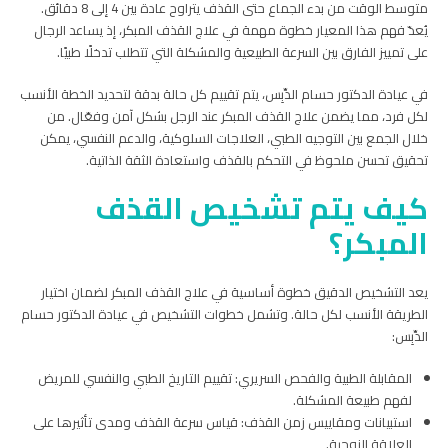
متوسط الوقت من بدء الجماع حتى القذف يتراوح عادة بين 4 إلى 8 دقائق.
يُعدّ فهم هذا المعيار خطوة مهمة في علاج القذف المبكر، إذ يساعد الرجال
على تمييز الفارق بين السرعة الطبيعية والمشكلة التي تتطلب تدخلًا طبيًا.
في عيادة الدكتور حسام الدِّبِس، يتم تقييم كل حالة بدقة لتحديد الخطة الأنسب
لكل فرد، مما يضمن علاج القذف المبكر عند الرجل بشكل آمن وفعّال. من
خلال الجمع بين التوجيه الطبي، العلاجات السلوكية، والدعم النفسي، يمكن
تحقيق تحسن ملحوظ في التحكم بالقذف واستعادة الثقة الذاتية.
كيف يتم تشخيص القذف
المبكر؟
يعد التشخيص الدقيق خطوة أساسية في علاج القذف المبكر لضمان اختيار
الطريقة الأنسب لكل حالة. وتشمل خطوات التشخيص في عيادة الدكتور حسام
الدِّبِس:
المقابلة الطبية والفحص السريري: تقييم التاريخ الطبي والنفسي للمريض
لفهم طبيعة المشكلة.
استبيانات ومقاييس زمن القذف: قياس سرعة القذف ومدى تأثيرها على
العلاقة الزوجية.