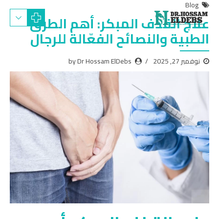
Blog
علاج القذف المبكر: أهم الطرق
الطبية والنصائح الفعّالة للرجال
نوفمبر 27, 2025
by Dr Hossam ElDebs