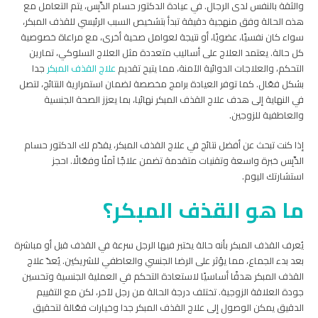
والثقة بالنفس لدى الرجال. في عيادة الدكتور حسام الدِّبِس، يتم التعامل مع
هذه الحالة وفق منهجية دقيقة تبدأ بتشخيص السبب الرئيسي للقذف المبكر،
سواء كان نفسيًا، عضويًا، أو نتيجة لعوامل صحية أخرى، مع مراعاة خصوصية
كل حالة. يعتمد العلاج على أساليب متعددة مثل العلاج السلوكي، تمارين
التحكم، والعلاجات الدوائية الآمنة، مما يتيح تقديم
علاج القذف المبكر
جدا
بشكل فعّال. كما توفر العيادة برامج مخصصة لضمان استمرارية النتائج، لتصل
في النهاية إلى هدف علاج القذف المبكر نهائيا، بما يعزز الصحة الجنسية
والعاطفية للزوجين.
إذا كنت تبحث عن أفضل نتائج في علاج القذف المبكر، يقدّم لك الدكتور حسام
الدِّبِس خبرة واسعة وتقنيات متقدمة تضمن علاجًا آمنًا وفعّالًا. احجز
استشارتك اليوم.
ما هو القذف المبكر؟
يُعرف القذف المبكر بأنه حالة يختبر فيها الرجل سرعة في القذف قبل أو مباشرة
بعد بدء الجماع، مما يؤثر على الرضا الجنسي والعاطفي للشريكين. يُعدّ علاج
القذف المبكر هدفًا أساسيًا لاستعادة التحكم في العملية الجنسية وتحسين
جودة العلاقة الزوجية. تختلف درجة الحالة من رجل لآخر، لكن مع التقييم
الدقيق يمكن الوصول إلى علاج القذف المبكر جدا وخيارات فعّالة لتحقيق