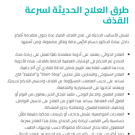
طرق العلاج الحديثة لسرعة
القذف
تشمل الأساليب الحديثة في علاج القذف المبكر عدة حلول متقدمة تُقدّم
داخل عيادة الدكتور حسام الدِّبِس بدقة ونتائج مضمونة، ومن أهمها:
العلاج الدوائي: يعتمد على أدوية معتمدة طبيًا تعمل على زيادة مدة
الجماع عبر التحكم في الإشارات العصبية الخاصة بالقذف. هذه الأدوية
يحددها الطبيب فقط بعد تقييم شامل للحالة لتفادي أي آثار جانبية.
العلاج السلوكي والتمارين: مثل تمارين “Start-Stop” و”الضغط” التي
تساعد على تدريب العضلات المسؤولة عن القذف وتحسين التحكم تدريجيًا،
ويعتمد نجاحها على الاستمرارية والمتابعة.
العلاج النفسي والدعم الزوجي: مفيد للرجال الذين يعانون من التوتر أو
القلق أثناء العلاقة. يساعد هذا النوع من العلاج على تحسين التواصل،
وتخفيف الضغط النفسي، ومعالجة جذور المشكلة.
العلاجات الموضعية: تشمل بخاخات أو كريمات مخدّرة خفيفة تقلّل
حساسية رأس القضيب لزيادة زمن الجماع. يمتاز هذا العلاج بسرعة
المفعول لكنه يحتاج استخدامًا مضبوطًا حسب توجيهات الطبيب.
دمج أكثر من علاج: في كثير من الحالات، يتم الجمع بين العلاج الدوائي