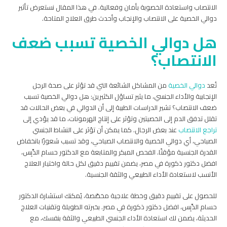
الانتصاب واستعادة الخصوبة بأمان وفعالية. في هذا المقال نستعرض تأثير
دوالي الخصية على الانتصاب والإنجاب وأحدث طرق العلاج المتاحة.
هل دوالي الخصية تسبب ضعف
الانتصاب​؟
تُعد
دوالي الخصية
من المشاكل الشائعة التي قد تؤثر على صحة الرجل
الإنجابية والأداء الجنسي، ما يثير تساؤل الكثيرين: هل دوالي الخصية تسبب
ضعف الانتصاب؟ تشير الدراسات الطبية إلى أن الدوالي في بعض الحالات قد
تقلل تدفق الدم إلى الخصيتين وتؤثر على إنتاج الهرمونات، ما قد يؤدي إلى
تراجع الانتصاب
عند بعض الرجال. كما يمكن أن تؤثر على النشاط الجنسي
الصباحي، أي دوالي الخصية والانتصاب الصباحي، وقد تسبب شعورًا بانخفاض
القدرة الجنسية مؤقتًا. الفحص المبكر والمتابعة مع الدكتور حسام الدِّبِس،
افضل دكتور ذكورة في مصر، يضمن تقييم دقيق لكل حالة واختيار العلاج
الأنسب لاستعادة الأداء الطبيعي والثقة الجنسية.
للحصول على تقييم دقيق وخطة علاجية مخصّصة، يُمكنك استشارة الدكتور
حسام الدِّبِس، افضل دكتور ذكورة في مصر. بخبرته الطويلة وتقنيات العلاج
الحديثة، يضمن لك استعادة الأداء الجنسي الطبيعي والثقة بنفسك، مع