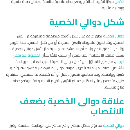
الدِّبِس
مبكرًا لتقييم الحالة ووضع خطة علاجية مناسبة لضمان صحة جنسية
وإنجابية مثالية.
شكل دوالي الخصية
دوالي الخصية
تظهر عادة على شكل أوردة متضخمة ومتعرجة في كيس
الصفن، وقد تكون ملحوظة بالعين المجردة أو من خلال اللمس. هذا التورم
يؤثر على تدفق الدم ويُربط أحيانًا بمشكلات جنسية مثل “هل دوالي الخصية
تسبب ضعف الانتصاب”، كما يمكن أن يسبب قلقًا بشأن
الخصوبة عند بعض
الرجال
، ما يطرح التساؤل عن “هل دوالي الخصية تسبب انعدام الحيوانات”.
الأشكال تختلف من حالة لأخرى؛ فهناك دوالي صغيرة غير محسوسة، وأخرى
كبيرة وواضحة، وقد يصاحبها شعور بالثقل أو ألم خفيف، ما يستدعي استشارة
طبيب متخصص مثل الدكتور حسام الدِّبِس لتقييم الحالة بدقة ووضع خطة
علاج مناسبة.
علاقة دوالى الخصية بضعف
الانتصاب
دوالي الخصية
قد تؤثر بشكل مباشر أو غير مباشر على الوظيفة الجنسية، وتبرز