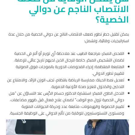
الانتصاب الناجم عن دوالي
الخصية؟
يمكن تقليل خطر تطور ضعف الانتصاب الناتج عن دوالي الخصية من خلال عدة
استراتيجيات وقائية، وتشمل:
الفحص المبكر: مراجعة الطبيب عند ملاحظة أي تورم أو ألم في الخصية
لضمان التشخيص المبكر، خاصة للرجال الذين لديهم تاريخ عائلي للإصابة.
المتابعة المنتظمة: إجراء الفحوصات الدورية بالموجات فوق الصوتية
لتقييم تطور الدوالي.
تعديل نمط الحياة: ممارسة الرياضة بانتظام، تجنب الوزن الزائد، والامتناع عن
التدخين والكحول لتعزيز صحة الأوعية الدموية.
التدخل الطبي المبكر: استشارة الدكتور حسام الدِّبِس عند التساؤل عن “هل
دوالي الخصية تزول مع الوقت” لضمان علاج فعال قبل ظهور مضاعفات.
تقييم الخصوبة والهرمونات: متابعة عدد وحركة الحيوانات المنوية
ومستوى التستوستيرون للوقاية من تأثير الدوالي على الوظيفة الجنسية.