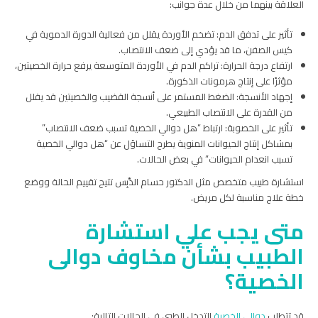
العلاقة بينهما من خلال عدة جوانب:
تأثير على تدفق الدم: تضخم الأوردة يقلل من فعالية الدورة الدموية في
كيس الصفن، ما قد يؤدي إلى ضعف الانتصاب.
ارتفاع درجة الحرارة: تراكم الدم في الأوردة المتوسعة يرفع حرارة الخصيتين،
مؤثرًا على إنتاج هرمونات الذكورة.
إجهاد الأنسجة: الضغط المستمر على أنسجة القضيب والخصيتين قد يقلل
من القدرة على الانتصاب الطبيعي.
تأثير على الخصوبة: ارتباط “هل دوالي الخصية تسبب ضعف الانتصاب”
بمشاكل إنتاج الحيوانات المنوية يطرح التساؤل عن “هل دوالي الخصية
تسبب انعدام الحيوانات” في بعض الحالات.
استشارة طبيب متخصص مثل الدكتور حسام الدِّبِس تتيح تقييم الحالة ووضع
خطة علاج مناسبة لكل مريض.
متى يجب علي استشارة
الطبيب بشأن مخاوف دوالى
الخصية؟
قد تتطلب
دوالي الخصية
التدخل الطبي في الحالات التالية: