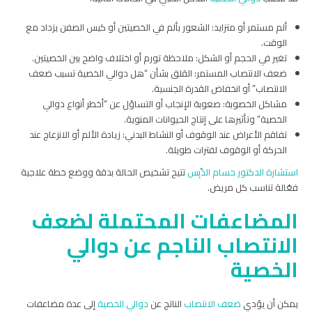
ألم مستمر أو متزايد: الشعور بألم في الخصيتين أو كيس الصفن يزداد مع
الوقت.
تغير في الحجم أو الشكل: ملاحظة تورم أو اختلاف واضح بين الخصيتين.
ضعف الانتصاب المستمر: القلق بشأن “هل دوالي الخصية تسبب ضعف
الانتصاب” أو انخفاض القدرة الجنسية.
مشاكل الخصوبة: صعوبة الإنجاب أو التساؤل عن “أخطر أنواع دوالي
الخصية” وتأثيرها على إنتاج الحيوانات المنوية.
تفاقم الأعراض عند الوقوف أو النشاط البدني: زيادة الألم أو الانزعاج عند
الحركة أو الوقوف لفترات طويلة.
استشارة الدكتور حسام الدِّبِس
تتيح تشخيص الحالة بدقة ووضع خطة علاجية
فعّالة تناسب كل مريض.
المضاعفات المحتملة لضعف
الانتصاب الناجم عن دوالي
الخصية
يمكن أن يؤدي
ضعف الانتصاب
الناتج عن
دوالي الخصية
إلى عدة مضاعفات