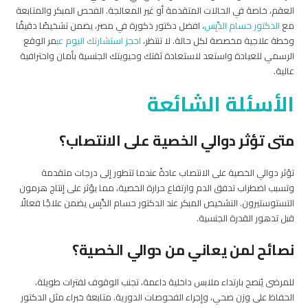
العقم، خاصة في الحالات المتقدمة أو غير المعالجة. الفحص المبكر والمتابعة
مع
الدكتور حسام الدِّبِس
، افضل دكتور ذكورة في مصر، يضمن تشخيصًا دقيقًا
وخطة علاجية مخصصة لكل حالة. لا تنتظر،
احجز استشارتك اليوم عب
مر الوقع
الرسمي للعيادة واستعد لاستعادة ثقتك وحيويتك الجنسية بأمان واحترافية
عالية.
الأسئلة الشائعة
متى تؤثر دوالي الخصية على الانتصاب؟
تؤثر دوالي الخصية على الانتصاب عادةً عندما تتطور إلى درجات متقدمة
وتسبب اضطراب تدفق الدم وارتفاع حرارة الخصية، مما يؤثر على إنتاج هرمون
التستوستيرون. التشخيص المبكر عند الدكتور حسام الدِّبِس يضمن علاجًا فعالًا
قبل تدهور القدرة الجنسية.
نصائح لمن يعاني من دوالي الخصية؟
للمرضى يُنصح بارتداء ملابس داخلية داعمة، تجنب الوقوف لفترات طويلة،
الحفاظ على وزن صحي، وإجراء الفحوصات الدورية. متابعة خبراء مثل الدكتور