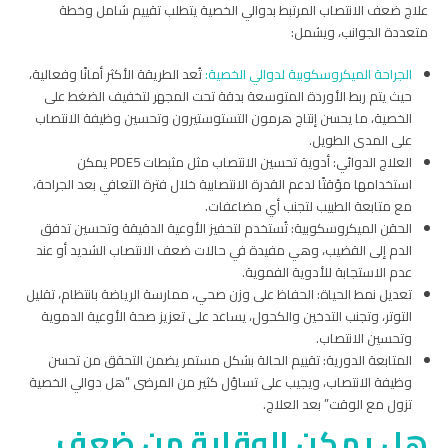
علاج ضعف الانتصاب المرتبط بدوالي الخصية يتطلب تقييم شامل وخطة
متعددة الجوانب، ويشمل:
الجراحة الميكروسكوبية لدوالي الخصية:
تُعد الطريقة الأكثر أمانًا وفعالية،
حيث يتم ربط الأوردة المتوسعة بدقة تحت المجهر لتخفيف الضغط على
الخصية، ما يحسن إنتاج هرمون التستوستيرون وتحسين وظيفة الانتصاب
على المدى الطويل.
العلاج الدوائي: أدوية تحسين الانتصاب مثل مثبطات PDE5 يمكن
استخدامها مؤقتًا لدعم القدرة الانتصابية خلال فترة التعافي بعد الجراحة،
مع متابعة الطبيب لتجنب أي مضاعفات.
الحقن الميكروسكوبية: تُستخدم لتحفيز الأوعية الدقيقة وتحسين تدفق
الدم إلى القضيب، وهي مفيدة في حالات ضعف الانتصاب الشديد أو عند
عدم الاستجابة للأدوية الفموية.
تعديل نمط الحياة: الحفاظ على وزن صحي، ممارسة الرياضة بانتظام، تقليل
التوتر، وتجنب التدخين والكحول، يساعد على تعزيز صحة الأوعية الدموية
وتحسين الانتصاب.
المتابعة الدورية: تقييم الحالة بشكل مستمر يضمن التحقق من تحسن
وظيفة الانتصاب، ويجيب على تساؤل كثير من المرضى “هل دوالي الخصية
تزول مع الوقت” بعد العلاج.
هل يمكن الوقاية من ضعف