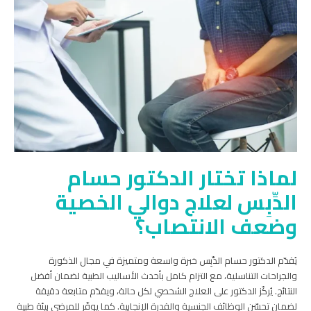
لماذا تختار الدكتور حسام
الدِّبِس لعلاج دوالي الخصية
وضعف الانتصاب؟
يُقدّم الدكتور حسام الدِّبِس خبرة واسعة ومتميزة في مجال الذكورة
والجراحات التناسلية، مع التزام كامل بأحدث الأساليب الطبية لضمان أفضل
النتائج. يُركّز الدكتور على العلاج الشخصي لكل حالة، ويقدّم متابعة دقيقة
لضمان تحسّن الوظائف الجنسية والقدرة الإنجابية. كما يوفّر للمرضى بيئة طبية