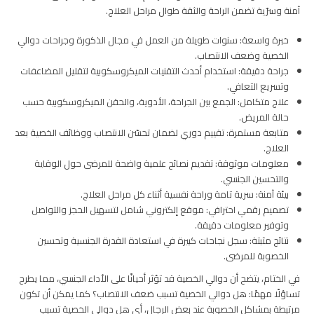
آمنة وسرّية تضمن الراحة والثقة طوال مراحل العلاج.
خبرة واسعة: سنوات طويلة من العمل في مجال الذكورة وجراحات دوالي
الخصية وضعف الانتصاب.
جراحة دقيقة: استخدام أحدث التقنيات الميكروسكوبية لتقليل المضاعفات
وتسريع التعافي.
علاج متكامل: الجمع بين الجراحة، الأدوية، والحقن الميكروسكوبية حسب
حالة المريض.
متابعة مستمرة: تقييم دوري لضمان تحسّن الانتصاب ووظائف الخصية بعد
العلاج.
معلومات موثوقة: تقديم نصائح علمية واضحة للمرضى حول الوقاية
والتحسين الجنسي.
بيئة آمنة: سرية تامة وراحة نفسية أثناء كل مراحل العلاج.
تصميم رقمي احترافي: موقع إلكتروني شامل لتسهيل الحجز والتواصل
وتوفير معلومات دقيقة.
نتائج مثبتة: سجل نجاحات كبيرة في استعادة القدرة الجنسية وتحسين
الخصوبة للمرضى.
في الختام، يتضح أن دوالي الخصية قد تؤثر أحيانًا على الأداء الجنسي، مما يطرح
تساؤلًا مهمًا: هل دوالي الخصية تسبب ضعف الانتصاب؟ كما يمكن أن تكون
مرتبطة بمشاكل الخصوبة عند بعض الرجال، أي هل دوالي الخصية تسبب