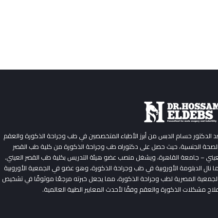
الدعامة المرنة تظل في وضع شبه منتصب دائمًا ويمكن ثنيها يدويًا عند
الحاجة، بينما
الدعامة الهيدروليكية
تعمل بنظام ضخ مائع يمنح
المريض تحكمًا كاملًا في الانتصاب والارتخاء، مما يجعلها أكثر طبيعية
وراحة في الاستخدام.
CONTINUE READING
Dr Hossam ElDebs
25/نوفمبر/2025
عد الدكتور حسام الدبس من أبرز الأطباء المتخصصين في طب وجراحة الذكورة والعقم
لصحة الجنسية، حيث حصل على دكتوراه طب وجراحة الذكورة من كلية طب القصر
عيني – جامعة القاهرة، ويشغل منصب عضو هيئة التدريس بكلية طب القصر العيني.
ا نال الدبلومة الأوروبية في طب وجراحة الذكورة، وهو عضو في الجمعية الأوروبية
لجمعية المصرية لطب وجراحة الذكورة، مما يجعل خبرته مرجعًا موثوقًا في تشخيص
لاج مشكلات الذكورة والعقم وفقًا لأحدث المعايير الطبية العالمية.