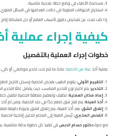
مساعدة الأطباء في وضع خطة علاجية مناسبة.
استخراج الحيوانات المنوية في حالات انعدامها في السائل المنوي (Azoospermia)
إذا كنت تبحث عن تشخيص دقيق لأسباب العقم أو حل لمشكلة إنتاج ال
كيفية إجراء عملية أخ
خطوات إجراء العملية بالتفصيل
عملية أخذ
عينة من الخصية
عادة ما تتم تحت تخدير موضعي أو كلي، 
التقييم الأولي:
يقوم الطبيب بفحص الخصية وسجل التاريخ الطبي 
التخدير:
يتم اختيار نوع التخدير المناسب، حيث يفضل غالبًا التخدي
إعداد مكان العملية:
تنظيف وتعقيم منطقة الخصية لتقليل خطر
أخذ العينة:
يتم فتح شق صغير جدًا في جلد الخصية، ومن ثم أخذ
إغلاق الشق:
بعد أخذ العينة، يتم إغلاق الشق بخيوط دقيقة قابلة 
الفحص المخبري:
تُرسل العينة إلى المختبر لتحليل إنتاجية الخصية 
مع خبرة
دكتور حسام الدبس
في تنفيذ كل خطوة بدقة متناهية، يمك