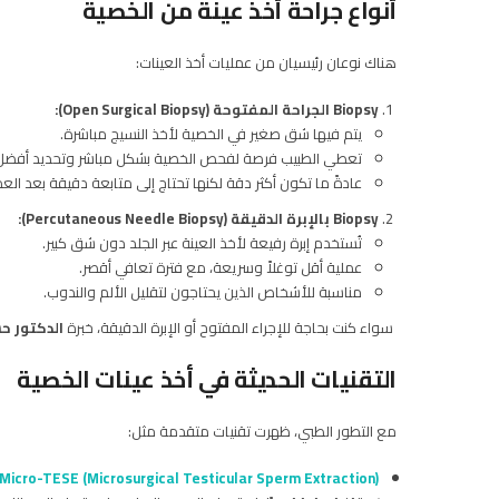
أنواع جراحة أخذ عينة من الخصية
هناك نوعان رئيسيان من عمليات أخذ العينات:
Biopsy الجراحة المفتوحة (Open Surgical Biopsy):
يتم فيها شق صغير في الخصية لأخذ النسيج مباشرة.
تعطي الطبيب فرصة لفحص الخصية بشكل مباشر وتحديد أفضل م
عادةً ما تكون أكثر دقة لكنها تحتاج إلى متابعة دقيقة بعد العم
Biopsy بالإبرة الدقيقة (Percutaneous Needle Biopsy):
تُستخدم إبرة رفيعة لأخذ العينة عبر الجلد دون شق كبير.
عملية أقل توغلاً وسريعة، مع فترة تعافي أقصر.
مناسبة للأشخاص الذين يحتاجون لتقليل الألم والندوب.
سواء كنت بحاجة للإجراء المفتوح أو الإبرة الدقيقة، خبرة
الدكتور ح
التقنيات الحديثة في أخذ عينات الخصية
مع التطور الطبي، ظهرت تقنيات متقدمة مثل:
Micro-TESE (Microsurgical Testicular Sperm Extraction):