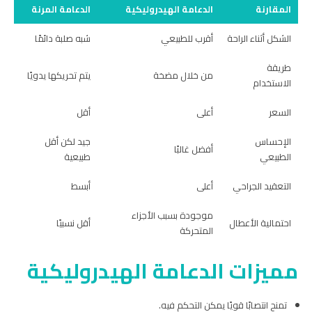
المقارنة
الدعامة الهيدروليكية
الدعامة المرنة
الشكل أثناء الراحة
أقرب للطبيعي
شبه صلبة دائمًا
طريقة
من خلال مضخة
يتم تحريكها يدويًا
الاستخدام
السعر
أعلى
أقل
الإحساس
جيد لكن أقل
أفضل غالبًا
الطبيعي
طبيعية
التعقيد الجراحي
أعلى
أبسط
موجودة بسبب الأجزاء
احتمالية الأعطال
أقل نسبيًا
المتحركة
مميزات الدعامة الهيدروليكية
تمنح انتصابًا قويًا يمكن التحكم فيه.